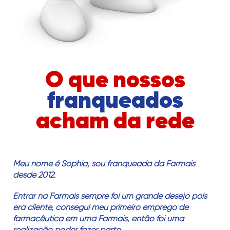
O que nossos
franqueados
acham da rede
Meu nome é Sophia, sou franqueada da Farmais
Q
desde 2012.
d
s
Entrar na Farmais sempre foi um grande desejo pois
ós
f
era cliente, consegui meu primeiro emprego de
o
farmacêutica em uma Farmais, então foi uma
realização poder fazer parte.
C