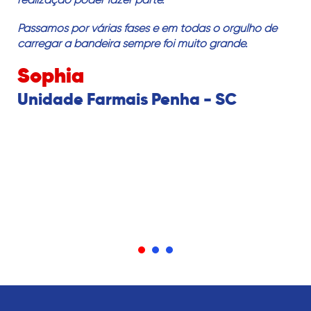
c
Passamos por várias fases e em todas o orgulho de
Fa
carregar a bandeira sempre foi muito grande.
n
i
Sophia
o
ter
Unidade Farmais Penha - SC
Em
de
e
Q
U
C