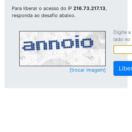
Para liberar o acesso
do IP
216.73.217.13
,
responda ao desafio abaixo.
Digite 
lado no
[trocar imagem]